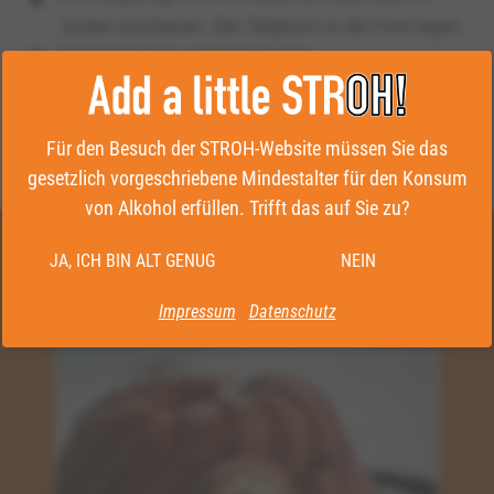
Zucker ausstreuen. Den Teigkranz in die Form legen.
Nochmals kurz aufgehen lassen.
Im vorgeheizten Ofen für 45 Minuten backen.
Für den Besuch der STROH-Website müssen Sie das
gesetzlich vorgeschriebene Mindestalter für den Konsum
von Alkohol erfüllen. Trifft das auf Sie zu?
JA, ICH BIN ALT GENUG
NEIN
Impressum
Datenschutz